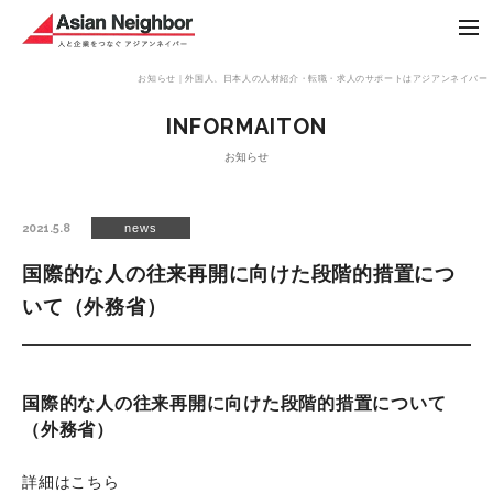
Asian Neighbor
me
お知らせ｜外国人、日本人の人材紹介・転職・求人のサポートはアジアンネイバー
INFORMAITON
お知らせ
2021.5.8
news
国際的な人の往来再開に向けた段階的措置につ
いて（外務省）
国際的な人の往来再開に向けた段階的措置について
（外務省）
詳細はこちら