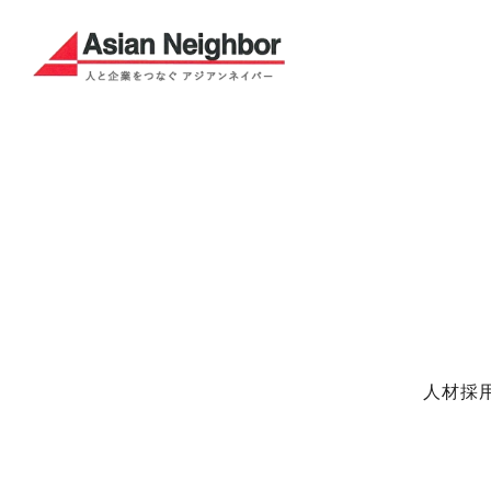
Asian Neighbor
人材採